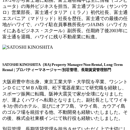
1972年から富士通に勤務。富士通在職中は主に情報（コンピ
ュータ）の海外ビジネスを担当。富士通ブラジル（サンパウ
ロ）営業部長、富士通イタリア（ミラノ）初代社長、富士通
エスパニア（マドリッド）社長を歴任。富士通での最後の任
地がハワイで、ハワイ駐在員事務所長かつJAIMS（ハワイカ
イにあるビジネス・スクール）副所長。任期終了後2003年に
富士通を退職、ハワイに残り不動産業に転進。
SATOSHI KINOSHITA（RA)
Property Manager/Non-Rental, Long-Term
Rental | プロパティーマネージャー/別荘管理、長期賃貸管理部門
大阪府豊中市出身。東京工業大学・大学院を卒業、ワシント
ンＤＣにてＭＢA取得。松下電器産業にて研究職を経験し、
スポーツ振興に転職。阪神大震災で家が全壊になりました
が、運よくハワイへ転勤となりました。副社長としてワイキ
キ3か所のホテル、並びにオアフ島、マウイ島、カウアイ島
のゴルフ場を統括する他、不動開発も経験いたしました。そ
の後、株式会社東横インにて執行役も経験いたしました。
別荘管理、長期賃貸管理を担当させていただく上で大切にし