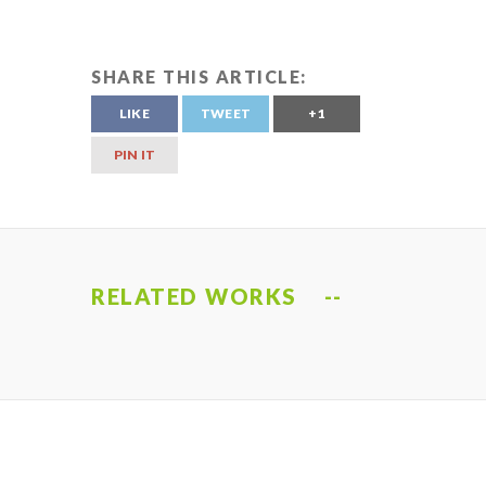
SHARE THIS ARTICLE:
LIKE
TWEET
+1
PIN IT
RELATED WORKS
お客様が作るプラ
カイナハレハワイ
イベントチケット
ゴルフ場予約
イベートツアー
おすすめ物件見学
の手配
ツアー